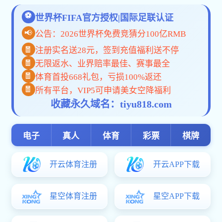
招生就业
普高招生
研究生
就业服务
继续教育
国际交流
新闻动态
通知公告
玉师要闻
院部动态
媒体视角
科学研究
学术讲座
实验基地
公开招聘
友情链接