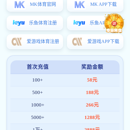
东校区西400米田径
三、参加人员
（一）运满满官网相
（二）各二级拼搏体
处、教育技术中心、团委
（三）2025级全体
（四）2025级全
四、流程
（一）参训爱游戏体
（二）主席台人员就
务处、党委武装部、招生
（三）会议议程
1.升旗仪式