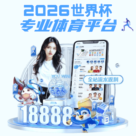
劲爆体育
|
English
首页
运满满官网概况
运满满官网简介
领导分工
运满满官网章程
校园美景
校训校歌
师资队伍
机构设置